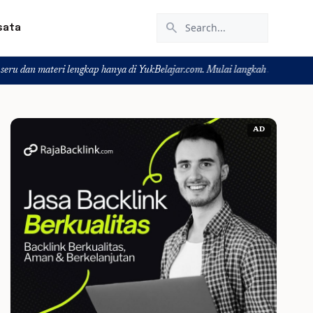
search
sata
ngkap hanya di YukBelajar.com. Mulai langkah suksesmu hari ini! • Mau lulus?
AD