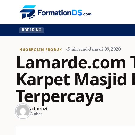
BREAKING
NGOBROLIN PRODUK
•
5 min read
•
Januari 09, 2020
Lamarde.com T
Karpet Masjid 
Terpercaya
admrozi
Author