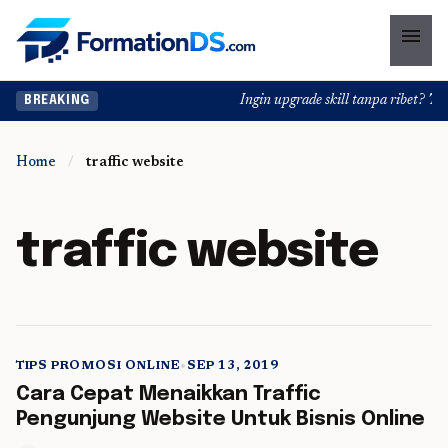
menu
Ingin upgrade skill tanpa ribet? Temu
BREAKING
Home
/
traffic website
traffic website
TIPS PROMOSI ONLINE
•
SEP 13, 2019
5 min read
Cara Cepat Menaikkan Traffic
Pengunjung Website Untuk Bisnis Online