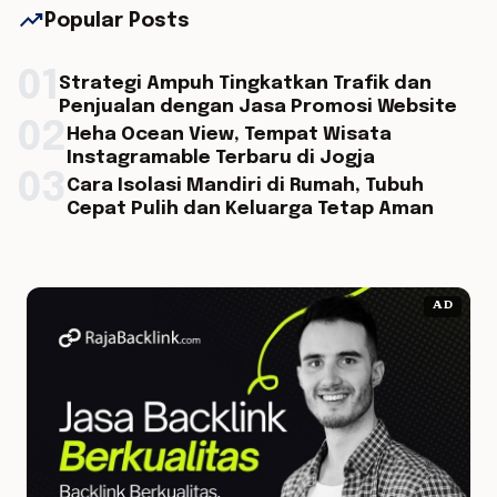
trending_up
Popular Posts
01
Strategi Ampuh Tingkatkan Trafik dan
Penjualan dengan Jasa Promosi Website
02
Heha Ocean View, Tempat Wisata
Instagramable Terbaru di Jogja
03
Cara Isolasi Mandiri di Rumah, Tubuh
Cepat Pulih dan Keluarga Tetap Aman
AD