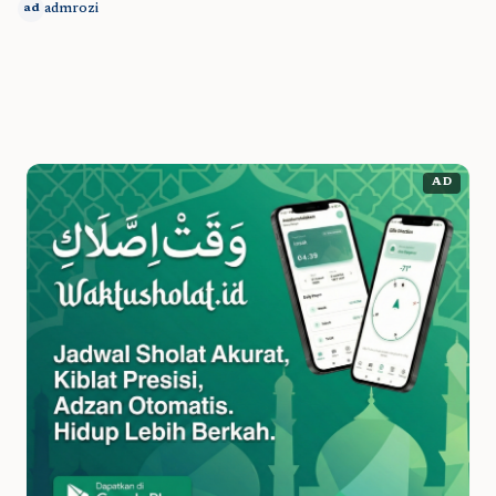
admrozi
ad
AD