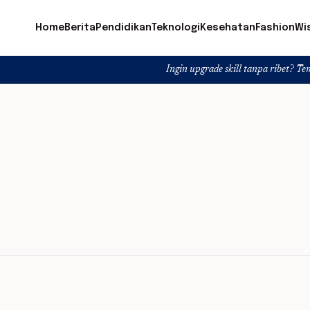
Home
Berita
Pendidikan
Teknologi
Kesehatan
Fashion
Wi
Ingin upgrade skill tanpa ribet? Temukan kelas 