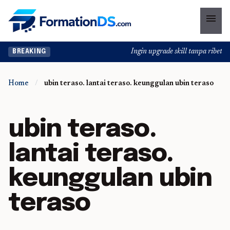
menu
Ingin upgrade skill tanpa ribet? T
BREAKING
Home
/
ubin teraso. lantai teraso. keunggulan ubin teraso
ubin teraso.
lantai teraso.
keunggulan ubin
teraso