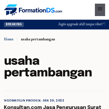
menu
Ingin upgrade skill tanpa ribet? Tem
BREAKING
Home
/
usaha pertambangan
usaha
pertambangan
NGOBROLIN PRODUK
•
JAN 20, 2022
5 min read
Konsultan.com Jasa Pengurusan Surat