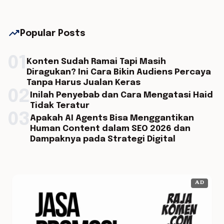
trending_up
Popular Posts
01
Konten Sudah Ramai Tapi Masih
Diragukan? Ini Cara Bikin Audiens Percaya
Tanpa Harus Jualan Keras
02
Inilah Penyebab dan Cara Mengatasi Haid
Tidak Teratur
03
Apakah AI Agents Bisa Menggantikan
Human Content dalam SEO 2026 dan
Dampaknya pada Strategi Digital
AD