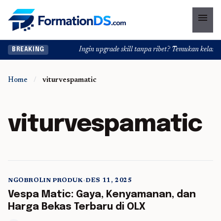
menu
Ingin upgrade skill tanpa ribet? Temukan kelas seru
BREAKING
Home
/
viturvespamatic
viturvespamatic
NGOBROLIN PRODUK
•
DES 11, 2025
5 min read
Vespa Matic: Gaya, Kenyamanan, dan
Harga Bekas Terbaru di OLX