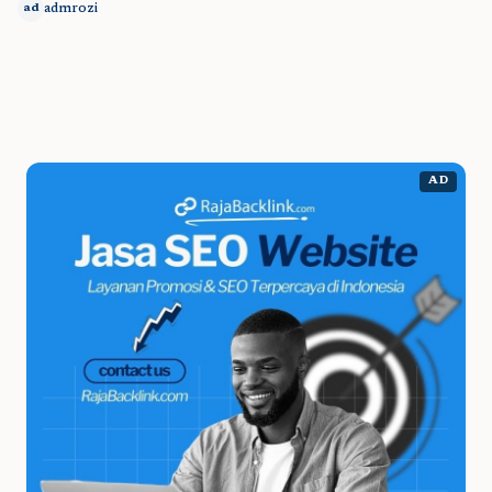
admrozi
ad
AD