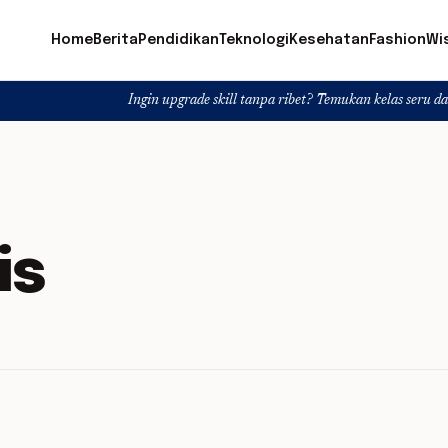
Home
Berita
Pendidikan
Teknologi
Kesehatan
Fashion
Wi
Ingin upgrade skill tanpa ribet? Temukan kelas seru dan materi len
is