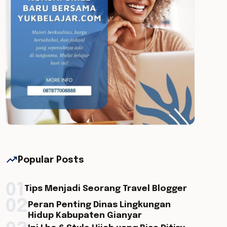
trending_up
Popular Posts
01
Tips Menjadi Seorang Travel Blogger
02
Peran Penting Dinas Lingkungan
Hidup Kabupaten Gianyar