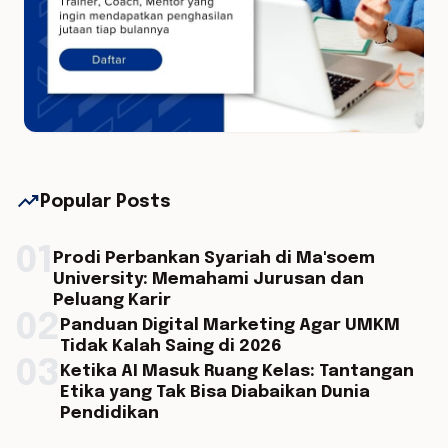
trending_up
Popular Posts
01
Prodi Perbankan Syariah di Ma'soem
University: Memahami Jurusan dan
Peluang Karir
02
Panduan Digital Marketing Agar UMKM
Tidak Kalah Saing di 2026
03
Ketika AI Masuk Ruang Kelas: Tantangan
Etika yang Tak Bisa Diabaikan Dunia
Pendidikan