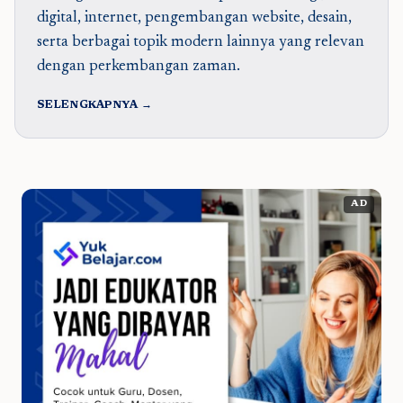
digital, internet, pengembangan website, desain,
serta berbagai topik modern lainnya yang relevan
dengan perkembangan zaman.
SELENGKAPNYA →
AD