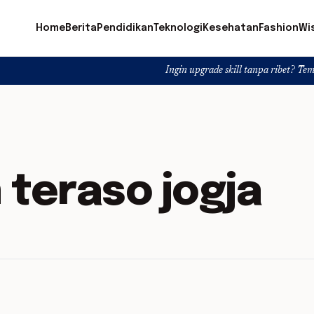
Home
Berita
Pendidikan
Teknologi
Kesehatan
Fashion
Wi
Ingin upgrade skill tanpa ribet? Temukan kelas s
 teraso jogja