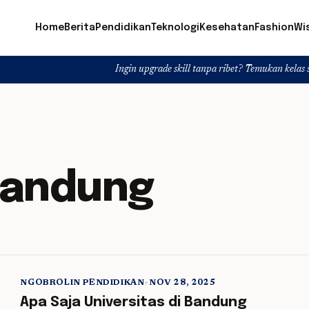
Home
Berita
Pendidikan
Teknologi
Kesehatan
Fashion
Wi
Ingin upgrade skill tanpa ribet? Temukan kelas seru dan mat
Bandung
NGOBROLIN PENDIDIKAN
•
NOV 28, 2025
5 min read
Apa Saja Universitas di Bandung