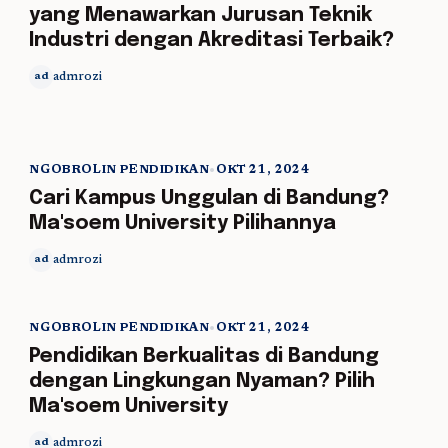
yang Menawarkan Jurusan Teknik
Industri dengan Akreditasi Terbaik?
admrozi
ad
NGOBROLIN PENDIDIKAN
•
OKT 21, 2024
5 min read
Cari Kampus Unggulan di Bandung?
Ma'soem University Pilihannya
admrozi
ad
NGOBROLIN PENDIDIKAN
•
OKT 21, 2024
5 min read
Pendidikan Berkualitas di Bandung
dengan Lingkungan Nyaman? Pilih
Ma'soem University
admrozi
ad