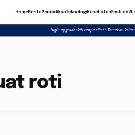
Home
Berita
Pendidikan
Teknologi
Kesehatan
Fashion
Wi
Ingin upgrade skill tanpa ribet? Temukan kelas seru dan mate
at roti