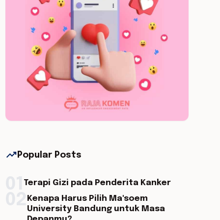
trending_up
Popular Posts
01
Terapi Gizi pada Penderita Kanker
02
Kenapa Harus Pilih Ma'soem
University Bandung untuk Masa
Depanmu?