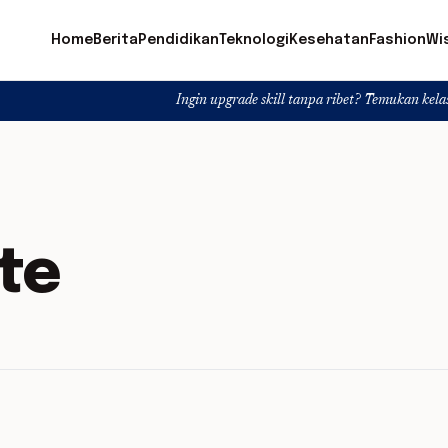
Home
Berita
Pendidikan
Teknologi
Kesehatan
Fashion
Wi
Ingin upgrade skill tanpa ribet? Temukan kelas seru dan 
te