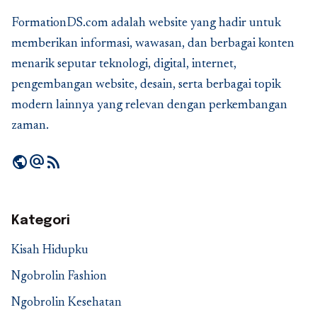
FormationDS.com adalah website yang hadir untuk
memberikan informasi, wawasan, dan berbagai konten
menarik seputar teknologi, digital, internet,
pengembangan website, desain, serta berbagai topik
modern lainnya yang relevan dengan perkembangan
zaman.
public
alternate_email
rss_feed
Kategori
Kisah Hidupku
Ngobrolin Fashion
Ngobrolin Kesehatan