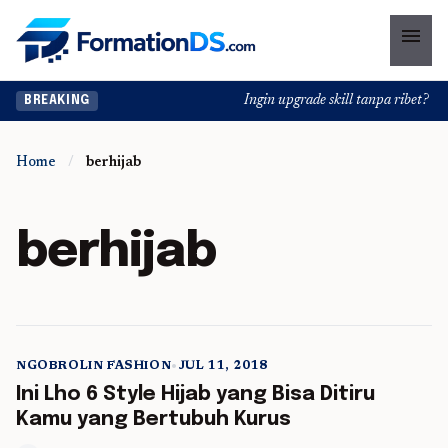
menu
Ingin upgrade skill tanpa ribet? Tem
BREAKING
Home
/
berhijab
berhijab
NGOBROLIN FASHION
•
JUL 11, 2018
5 min read
Ini Lho 6 Style Hijab yang Bisa Ditiru
Kamu yang Bertubuh Kurus