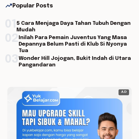
trending_up
Popular Posts
01
5 Cara Menjaga Daya Tahan Tubuh Dengan
Mudah
02
Inilah Para Pemain Juventus Yang Masa
Depannya Belum Pasti di Klub Si Nyonya
Tua
03
Wonder Hill Jojogan, Bukit Indah di Utara
Pangandaran
AD