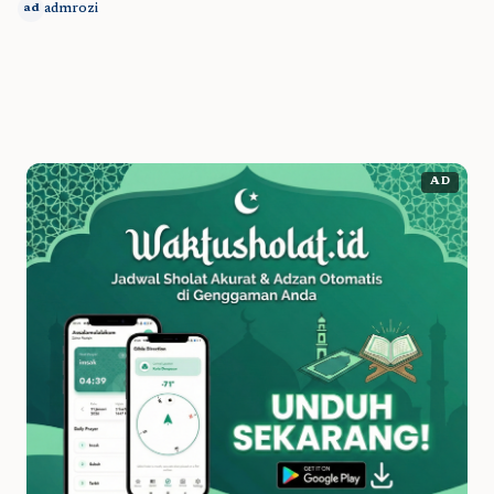
admrozi
ad
AD