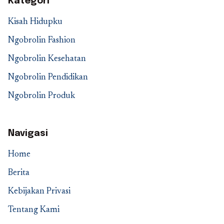
Kategori
Kisah Hidupku
Ngobrolin Fashion
Ngobrolin Kesehatan
Ngobrolin Pendidikan
Ngobrolin Produk
Navigasi
Home
Berita
Kebijakan Privasi
Tentang Kami