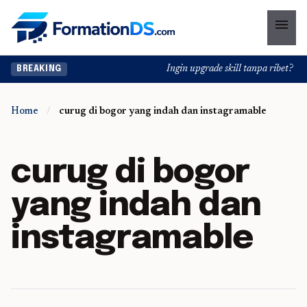
menu
Ingin upgrade skill tanpa ribet? Tem
BREAKING
Home
/
curug di bogor yang indah dan instagramable
curug di bogor
yang indah dan
instagramable