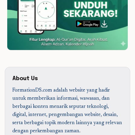
About Us
FormationDS.com adalah website yang hadir
untuk memberikan informasi, wawasan, dan
berbagai konten menarik seputar teknologi,
digital, internet, pengembangan website, desain,
serta berbagai topik modern lainnya yang relevan
dengan perkembangan zaman.