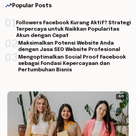
trending_up
Popular Posts
01
Followers Facebook Kurang Aktif? Strategi
Terpercaya untuk Naikkan Popularitas
Akun dengan Cepat
02
Maksimalkan Potensi Website Anda
dengan Jasa SEO Website Profesional
03
Mengoptimalkan Social Proof Facebook
sebagai Fondasi Kepercayaan dan
Pertumbuhan Bisnis
AD