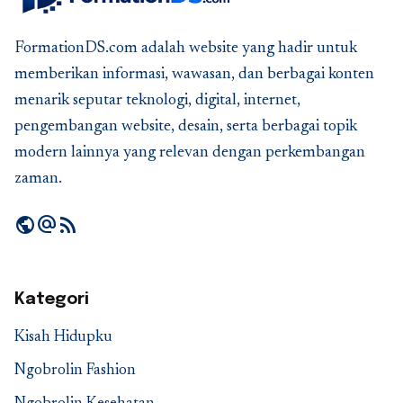
FormationDS.com adalah website yang hadir untuk
memberikan informasi, wawasan, dan berbagai konten
menarik seputar teknologi, digital, internet,
pengembangan website, desain, serta berbagai topik
modern lainnya yang relevan dengan perkembangan
zaman.
public
alternate_email
rss_feed
Kategori
Kisah Hidupku
Ngobrolin Fashion