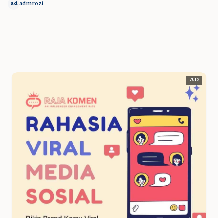
admrozi
ad
AD