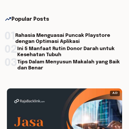
trending_up
Popular Posts
01
Rahasia Menguasai Puncak Playstore
dengan Optimasi Aplikasi
02
Ini 5 Manfaat Rutin Donor Darah untuk
Kesehatan Tubuh
03
Tips Dalam Menyusun Makalah yang Baik
dan Benar
AD