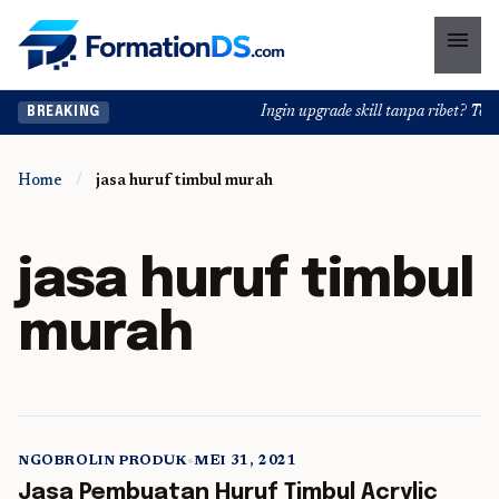
menu
Ingin upgrade skill tanpa ribet? Temuk
BREAKING
Home
/
jasa huruf timbul murah
jasa huruf timbul
murah
NGOBROLIN PRODUK
•
MEI 31, 2021
5 min read
Jasa Pembuatan Huruf Timbul Acrylic