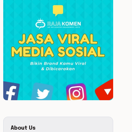
About Us