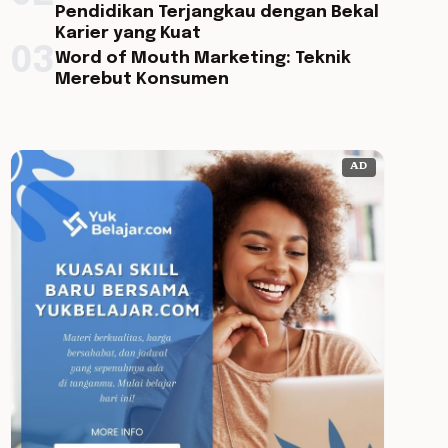
Pendidikan Terjangkau dengan Bekal
Karier yang Kuat
03
Word of Mouth Marketing: Teknik
Merebut Konsumen
AD