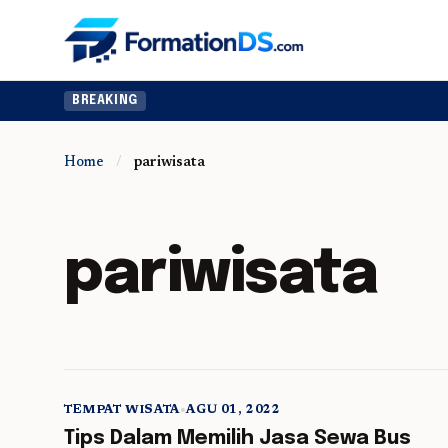
BREAKING
Home
/
pariwisata
pariwisata
TEMPAT WISATA
•
AGU 01, 2022
5 min read
Tips Dalam Memilih Jasa Sewa Bus