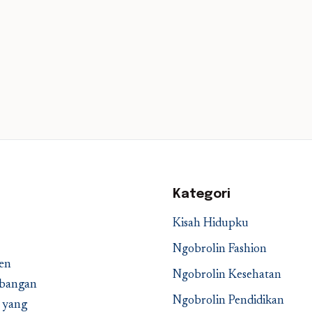
Kategori
Kisah Hidupku
Ngobrolin Fashion
en
Ngobrolin Kesehatan
embangan
Ngobrolin Pendidikan
a yang