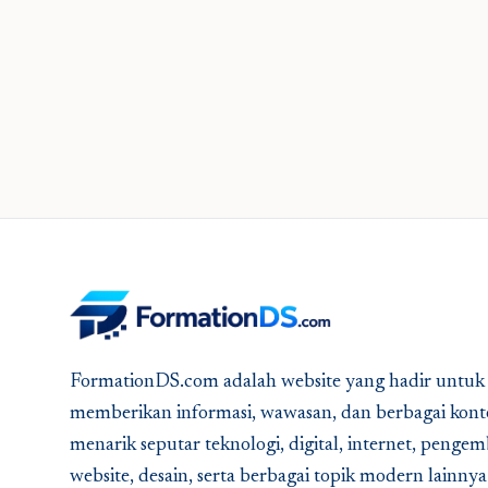
FormationDS.com adalah website yang hadir untuk
memberikan informasi, wawasan, dan berbagai kont
menarik seputar teknologi, digital, internet, peng
website, desain, serta berbagai topik modern lainny