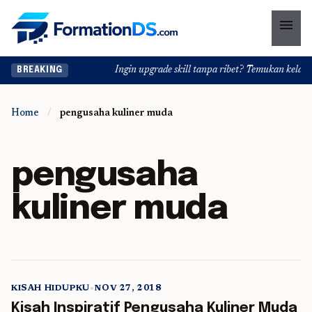
menu
Ingin upgrade skill tanpa ribet? Temukan kelas se
BREAKING
Home
/
pengusaha kuliner muda
pengusaha
kuliner muda
KISAH HIDUPKU
•
NOV 27, 2018
5 min read
Kisah Inspiratif Pengusaha Kuliner Muda