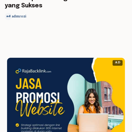
yang Sukses
admrozi
ad
AD