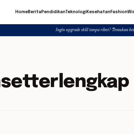
Home
Berita
Pendidikan
Teknologi
Kesehatan
Fashion
Wi
Ingin upgrade skill tanpa ribet? Temukan kelas seru dan m
setterlengkap