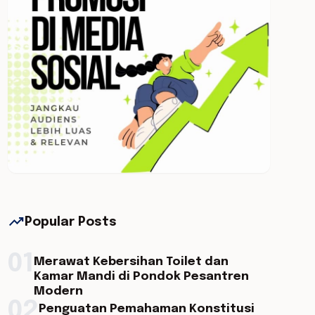
trending_up
Popular Posts
01
Merawat Kebersihan Toilet dan
Kamar Mandi di Pondok Pesantren
Modern
02
Penguatan Pemahaman Konstitusi