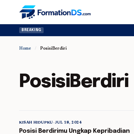
BREAKING
Home
/
PosisiBerdiri
PosisiBerdiri
KISAH HIDUPKU
•
JUL 18, 2024
5 min read
Posisi Berdirimu Ungkap Kepribadian