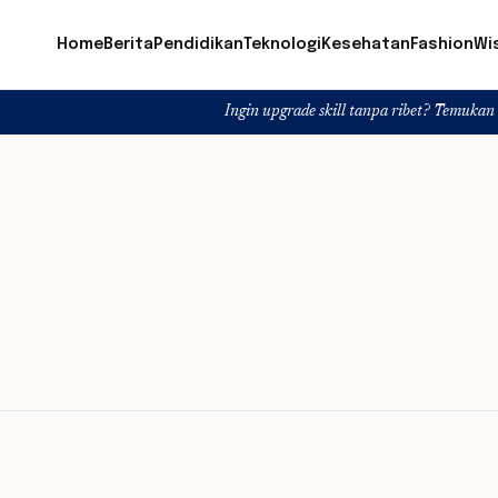
Home
Berita
Pendidikan
Teknologi
Kesehatan
Fashion
Wi
Ingin upgrade skill tanpa ribet? Temukan kelas seru d