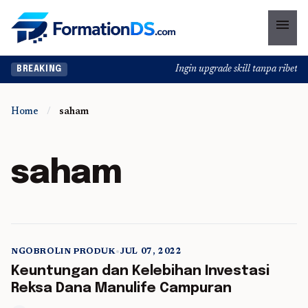
menu
Ingin upgrade skill tanpa ribet? T
BREAKING
Home
/
saham
saham
NGOBROLIN PRODUK
•
JUL 07, 2022
5 min read
Keuntungan dan Kelebihan Investasi
Reksa Dana Manulife Campuran