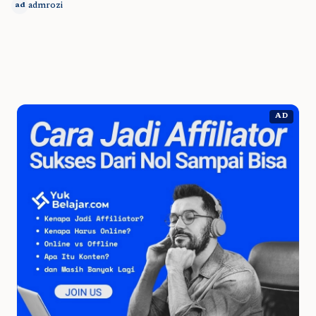
admrozi
ad
AD