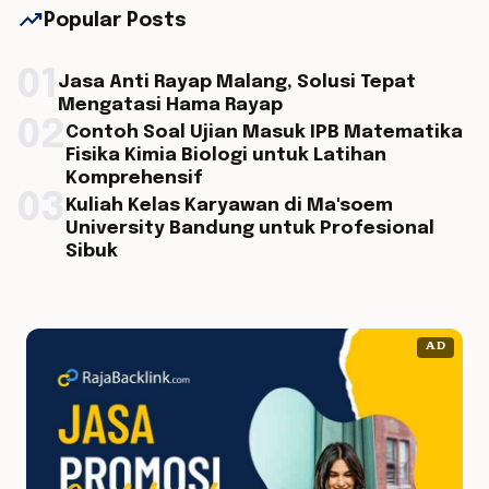
trending_up
Popular Posts
01
Jasa Anti Rayap Malang, Solusi Tepat
Mengatasi Hama Rayap
02
Contoh Soal Ujian Masuk IPB Matematika
Fisika Kimia Biologi untuk Latihan
Komprehensif
03
Kuliah Kelas Karyawan di Ma'soem
University Bandung untuk Profesional
Sibuk
AD