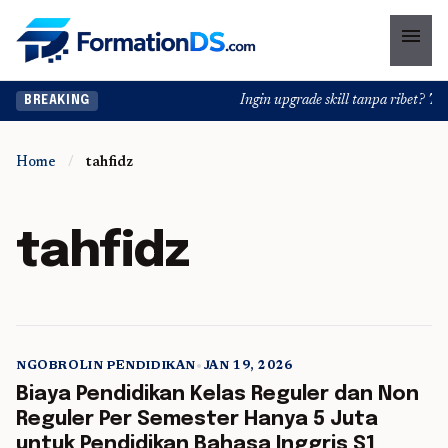
menu
Ingin upgrade skill tanpa ribet? Temu
BREAKING
Home
/
tahfidz
tahfidz
NGOBROLIN PENDIDIKAN
•
JAN 19, 2026
5 min read
Biaya Pendidikan Kelas Reguler dan Non
Reguler Per Semester Hanya 5 Juta
untuk Pendidikan Bahasa Inggris S1