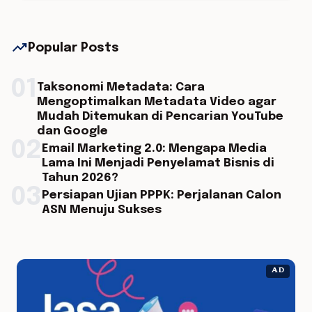
trending_up
Popular Posts
01
Taksonomi Metadata: Cara
Mengoptimalkan Metadata Video agar
Mudah Ditemukan di Pencarian YouTube
dan Google
02
Email Marketing 2.0: Mengapa Media
Lama Ini Menjadi Penyelamat Bisnis di
Tahun 2026?
03
Persiapan Ujian PPPK: Perjalanan Calon
ASN Menuju Sukses
AD