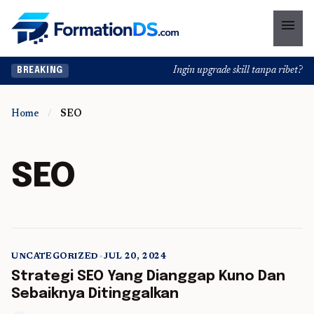
menu
Ingin upgrade skill tanpa ribet? Te
BREAKING
Home
/
SEO
SEO
UNCATEGORIZED
•
JUL 20, 2024
5 min read
Strategi SEO Yang Dianggap Kuno Dan
Sebaiknya Ditinggalkan