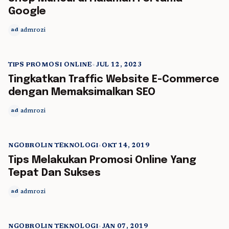
Google
admrozi
ad
TIPS PROMOSI ONLINE
•
JUL 12, 2023
5 min read
Tingkatkan Traffic Website E-Commerce
dengan Memaksimalkan SEO
admrozi
ad
NGOBROLIN TEKNOLOGI
•
OKT 14, 2019
5 min read
Tips Melakukan Promosi Online Yang
Tepat Dan Sukses
admrozi
ad
NGOBROLIN TEKNOLOGI
•
JAN 07, 2019