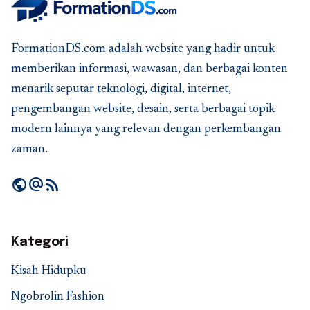
FormationDS.com adalah website yang hadir untuk
memberikan informasi, wawasan, dan berbagai konten
menarik seputar teknologi, digital, internet,
pengembangan website, desain, serta berbagai topik
modern lainnya yang relevan dengan perkembangan
zaman.
public
alternate_email
rss_feed
Kategori
Kisah Hidupku
Ngobrolin Fashion